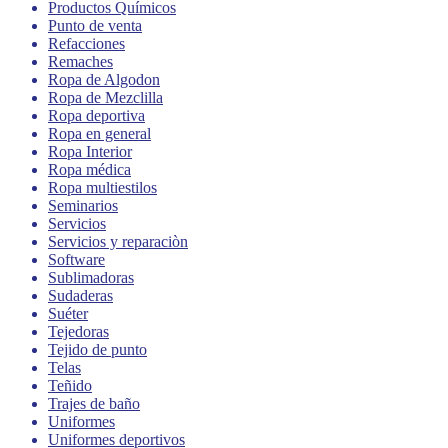
Productos Químicos
Punto de venta
Refacciones
Remaches
Ropa de Algodon
Ropa de Mezclilla
Ropa deportiva
Ropa en general
Ropa Interior
Ropa médica
Ropa multiestilos
Seminarios
Servicios
Servicios y reparaciòn
Software
Sublimadoras
Sudaderas
Suéter
Tejedoras
Tejido de punto
Telas
Teñido
Trajes de baño
Uniformes
Uniformes deportivos