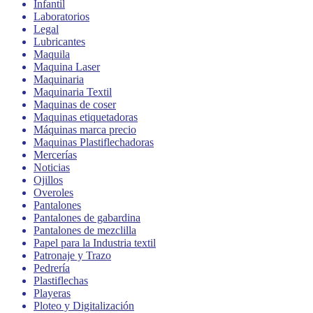
Infantil
Laboratorios
Legal
Lubricantes
Maquila
Maquina Laser
Maquinaria
Maquinaria Textil
Maquinas de coser
Maquinas etiquetadoras
Máquinas marca precio
Maquinas Plastiflechadoras
Mercerías
Noticias
Ojillos
Overoles
Pantalones
Pantalones de gabardina
Pantalones de mezclilla
Papel para la Industria textil
Patronaje y Trazo
Pedrería
Plastiflechas
Playeras
Ploteo y Digitalización