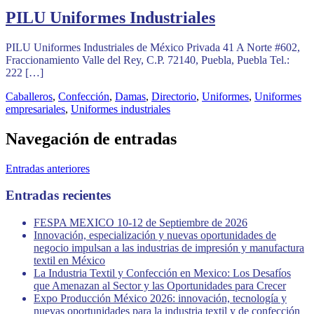
PILU Uniformes Industriales
PILU Uniformes Industriales de México Privada 41 A Norte #602,
Fraccionamiento Valle del Rey, C.P. 72140, Puebla, Puebla Tel.:
222 […]
Caballeros
,
Confección
,
Damas
,
Directorio
,
Uniformes
,
Uniformes
empresariales
,
Uniformes industriales
Navegación de entradas
Entradas anteriores
Entradas recientes
FESPA MEXICO 10-12 de Septiembre de 2026
Innovación, especialización y nuevas oportunidades de
negocio impulsan a las industrias de impresión y manufactura
textil en México
La Industria Textil y Confección en Mexico: Los Desafíos
que Amenazan al Sector y las Oportunidades para Crecer
Expo Producción México 2026: innovación, tecnología y
nuevas oportunidades para la industria textil y de confección