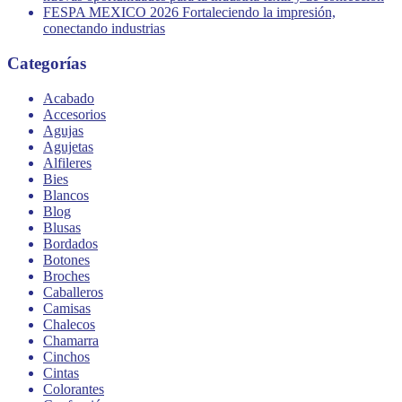
FESPA MEXICO 2026 Fortaleciendo la impresión,
conectando industrias
Categorías
Acabado
Accesorios
Agujas
Agujetas
Alfileres
Bies
Blancos
Blog
Blusas
Bordados
Botones
Broches
Caballeros
Camisas
Chalecos
Chamarra
Cinchos
Cintas
Colorantes