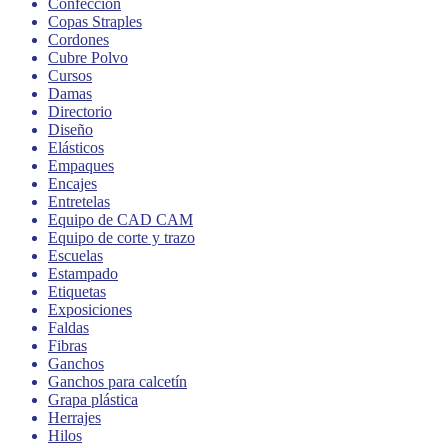
Confección
Copas Straples
Cordones
Cubre Polvo
Cursos
Damas
Directorio
Diseño
Elásticos
Empaques
Encajes
Entretelas
Equipo de CAD CAM
Equipo de corte y trazo
Escuelas
Estampado
Etiquetas
Exposiciones
Faldas
Fibras
Ganchos
Ganchos para calcetín
Grapa plástica
Herrajes
Hilos