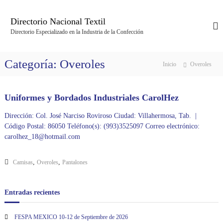
S
a
Directorio Nacional Textil
l
Directorio Especializado en la Industria de la Confección
t
a
r
Categoría:
Overoles
Inicio
Overoles
a
l
c
Uniformes y Bordados Industriales CarolHez
o
n
Dirección: Col. José Narciso Roviroso Ciudad: Villahermosa, Tab. |
t
Código Postal: 86050 Teléfono(s): (993)3525097 Correo electrónico:
e
carolhez_18@hotmail.com
n
i
d
,
,
Camisas
Overoles
Pantalones
o
Entradas recientes
FESPA MEXICO 10-12 de Septiembre de 2026