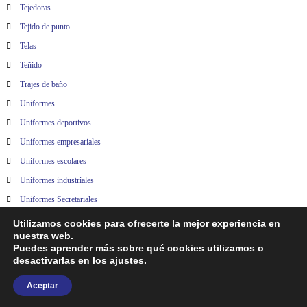
Tejedoras
Tejido de punto
Telas
Teñido
Trajes de baño
Uniformes
Uniformes deportivos
Uniformes empresariales
Uniformes escolares
Uniformes industriales
Uniformes Secretariales
Vestidos
Utilizamos cookies para ofrecerte la mejor experiencia en
nuestra web.
Puedes aprender más sobre qué cookies utilizamos o
desactivarlas en los
ajustes
.
Copyright © 2026
Directorio Nacional Textil
| Todos los Derechos Reservados | Consulte
Aceptar
nuestro
Aviso de Privacidad