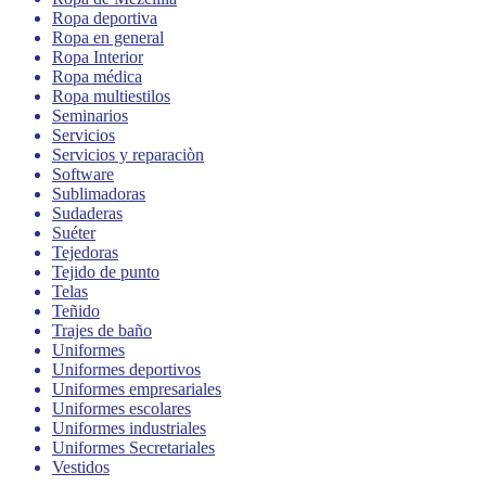
Ropa deportiva
Ropa en general
Ropa Interior
Ropa médica
Ropa multiestilos
Seminarios
Servicios
Servicios y reparaciòn
Software
Sublimadoras
Sudaderas
Suéter
Tejedoras
Tejido de punto
Telas
Teñido
Trajes de baño
Uniformes
Uniformes deportivos
Uniformes empresariales
Uniformes escolares
Uniformes industriales
Uniformes Secretariales
Vestidos