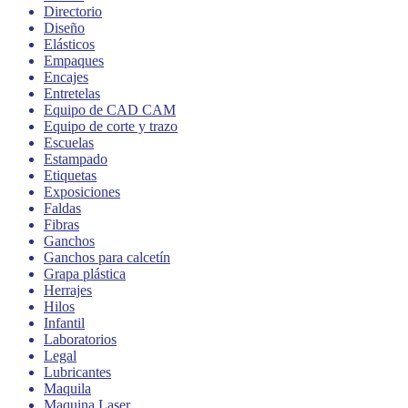
Directorio
Diseño
Elásticos
Empaques
Encajes
Entretelas
Equipo de CAD CAM
Equipo de corte y trazo
Escuelas
Estampado
Etiquetas
Exposiciones
Faldas
Fibras
Ganchos
Ganchos para calcetín
Grapa plástica
Herrajes
Hilos
Infantil
Laboratorios
Legal
Lubricantes
Maquila
Maquina Laser