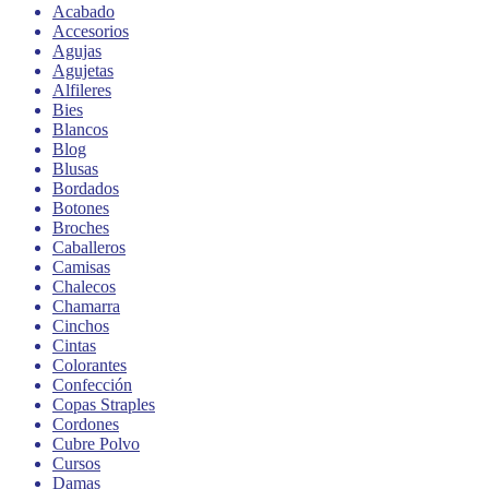
Acabado
Accesorios
Agujas
Agujetas
Alfileres
Bies
Blancos
Blog
Blusas
Bordados
Botones
Broches
Caballeros
Camisas
Chalecos
Chamarra
Cinchos
Cintas
Colorantes
Confección
Copas Straples
Cordones
Cubre Polvo
Cursos
Damas