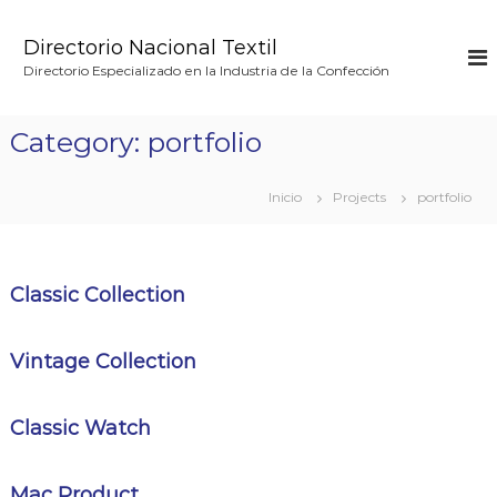
S
a
Directorio Nacional Textil
l
Directorio Especializado en la Industria de la Confección
t
a
r
Category:
portfolio
a
l
c
Inicio
Projects
portfolio
o
n
t
e
Classic Collection
n
i
d
Vintage Collection
o
Classic Watch
Mac Product