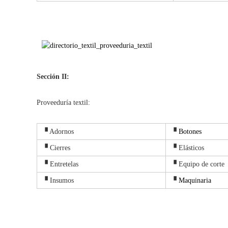
Sección II:
Proveeduría textil:
▝ Adornos
▝
Botones
▝ Cierres
▝ Elásticos
▝ Entretelas
▝ Equipo de corte
▝ Insumos
▝
Maquinaria