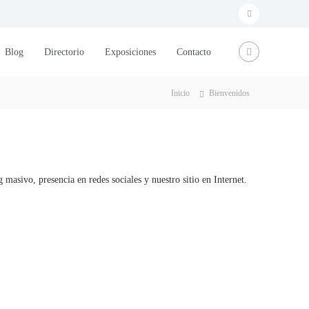
f
a
Blog
Directorio
Exposiciones
Contacto
c
S FIESTAS
e
Inicio
Bienvenidos
b
scription
o
o
k
utton Text
asivo, presencia en redes sociales y nuestro sitio en Internet.