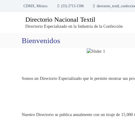
S
CDMX, México.
(55) 2713-1596
directorio_textil_confecc
a
l
Directorio Nacional Textil
t
Directorio Especializado en la Industria de la Confección
a
r
Bienvenidos
a
l
c
o
n
t
Somos un Directorio Especializado que le permite mostrar sus produ
e
n
i
d
o
Nuestro Directorio se publica anualmente con un tiraje de 15,000