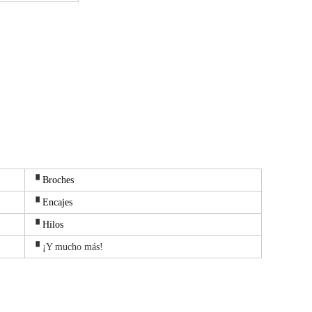
▝
Broches
▝
Encajes
▝
Hilos
▝ ¡Y mucho más!