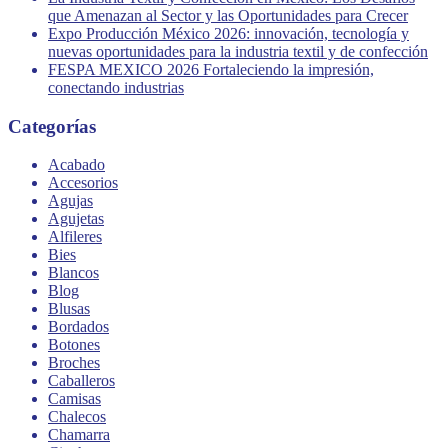
que Amenazan al Sector y las Oportunidades para Crecer
Expo Producción México 2026: innovación, tecnología y
nuevas oportunidades para la industria textil y de confección
FESPA MEXICO 2026 Fortaleciendo la impresión,
conectando industrias
Categorías
Acabado
Accesorios
Agujas
Agujetas
Alfileres
Bies
Blancos
Blog
Blusas
Bordados
Botones
Broches
Caballeros
Camisas
Chalecos
Chamarra