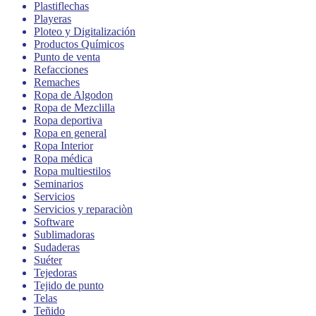
Plastiflechas
Playeras
Ploteo y Digitalización
Productos Químicos
Punto de venta
Refacciones
Remaches
Ropa de Algodon
Ropa de Mezclilla
Ropa deportiva
Ropa en general
Ropa Interior
Ropa médica
Ropa multiestilos
Seminarios
Servicios
Servicios y reparaciòn
Software
Sublimadoras
Sudaderas
Suéter
Tejedoras
Tejido de punto
Telas
Teñido