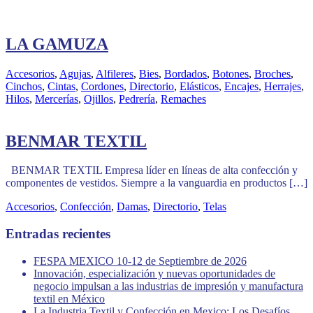
LA GAMUZA
Accesorios
,
Agujas
,
Alfileres
,
Bies
,
Bordados
,
Botones
,
Broches
,
Cinchos
,
Cintas
,
Cordones
,
Directorio
,
Elásticos
,
Encajes
,
Herrajes
,
Hilos
,
Mercerías
,
Ojillos
,
Pedrería
,
Remaches
BENMAR TEXTIL
BENMAR TEXTIL Empresa líder en líneas de alta confección y
componentes de vestidos. Siempre a la vanguardia en productos […]
Accesorios
,
Confección
,
Damas
,
Directorio
,
Telas
Entradas recientes
FESPA MEXICO 10-12 de Septiembre de 2026
Innovación, especialización y nuevas oportunidades de
negocio impulsan a las industrias de impresión y manufactura
textil en México
La Industria Textil y Confección en Mexico: Los Desafíos