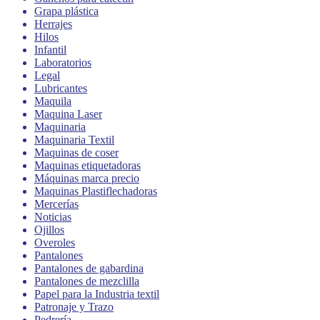
Grapa plástica
Herrajes
Hilos
Infantil
Laboratorios
Legal
Lubricantes
Maquila
Maquina Laser
Maquinaria
Maquinaria Textil
Maquinas de coser
Maquinas etiquetadoras
Máquinas marca precio
Maquinas Plastiflechadoras
Mercerías
Noticias
Ojillos
Overoles
Pantalones
Pantalones de gabardina
Pantalones de mezclilla
Papel para la Industria textil
Patronaje y Trazo
Pedrería