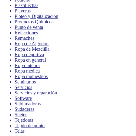
Plastiflechas
Playeras
Ploteo y Digitalización
Productos Químicos
Punto de venta
Refacciones
Remaches
Ropa de Algodon
Ropa de Mezclilla
Ropa deportiva
Ropa en general
Ropa Interior
Ropa médica
Ropa multiestilos
Seminarios
Servicios
Servicios y reparaciòn
Software
Sublimadoras
Sudaderas
Suéter
Tejedoras
Tejido de punto
Telas