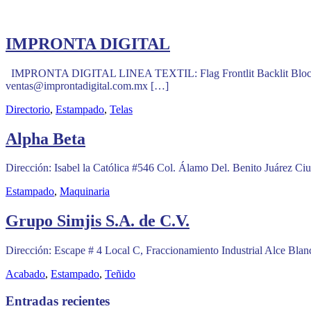
IMPRONTA DIGITAL
IMPRONTA DIGITAL LINEA TEXTIL: Flag Frontlit Backlit Blockout
ventas@improntadigital.com.mx […]
Directorio
,
Estampado
,
Telas
Alpha Beta
Dirección: Isabel la Católica #546 Col. Álamo Del. Benito Juárez C
Estampado
,
Maquinaria
Grupo Simjis S.A. de C.V.
Dirección: Escape # 4 Local C, Fraccionamiento Industrial Alce Bla
Acabado
,
Estampado
,
Teñido
Entradas recientes