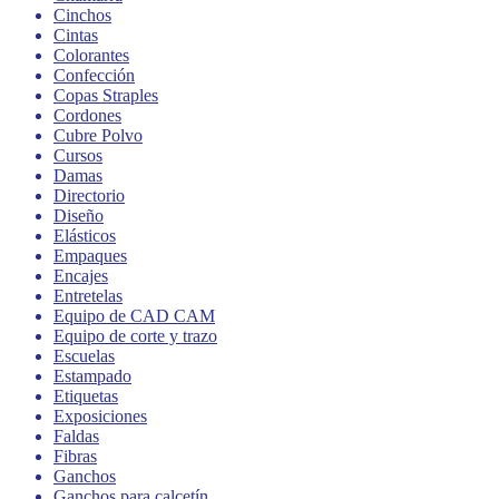
Cinchos
Cintas
Colorantes
Confección
Copas Straples
Cordones
Cubre Polvo
Cursos
Damas
Directorio
Diseño
Elásticos
Empaques
Encajes
Entretelas
Equipo de CAD CAM
Equipo de corte y trazo
Escuelas
Estampado
Etiquetas
Exposiciones
Faldas
Fibras
Ganchos
Ganchos para calcetín