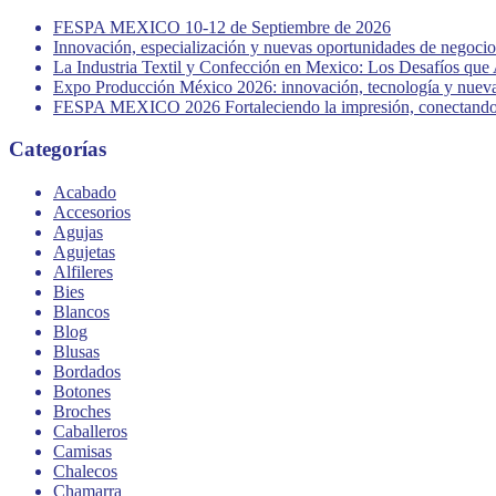
FESPA MEXICO 10-12 de Septiembre de 2026
Innovación, especialización y nuevas oportunidades de negocio 
La Industria Textil y Confección en Mexico: Los Desafíos que
Expo Producción México 2026: innovación, tecnología y nuevas 
FESPA MEXICO 2026 Fortaleciendo la impresión, conectando 
Categorías
Acabado
Accesorios
Agujas
Agujetas
Alfileres
Bies
Blancos
Blog
Blusas
Bordados
Botones
Broches
Caballeros
Camisas
Chalecos
Chamarra