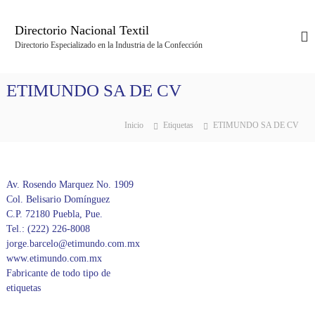
S
a
Directorio Nacional Textil
l
Directorio Especializado en la Industria de la Confección
t
a
r
ETIMUNDO SA DE CV
a
l
c
Inicio
Etiquetas
ETIMUNDO SA DE CV
o
n
t
e
Av. Rosendo Marquez No. 1909
n
Col. Belisario Domínguez
i
C.P. 72180 Puebla, Pue.
d
Tel.: (222) 226-8008
o
jorge.barcelo@etimundo.com.mx
www.etimundo.com.mx
Fabricante de todo tipo de
etiquetas