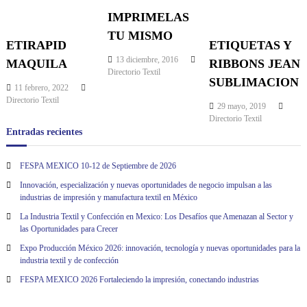
g
IMPRIMELAS
TU MISMO
a
ETIRAPID
ETIQUETAS Y
13 diciembre, 2016
MAQUILA
RIBBONS JEAN
c
Directorio Textil
SUBLIMACION
11 febrero, 2022
i
Directorio Textil
29 mayo, 2019
Directorio Textil
ó
Entradas recientes
n
FESPA MEXICO 10-12 de Septiembre de 2026
Innovación, especialización y nuevas oportunidades de negocio impulsan a las
d
industrias de impresión y manufactura textil en México
La Industria Textil y Confección en Mexico: Los Desafíos que Amenazan al Sector y
e
las Oportunidades para Crecer
Expo Producción México 2026: innovación, tecnología y nuevas oportunidades para la
e
industria textil y de confección
FESPA MEXICO 2026 Fortaleciendo la impresión, conectando industrias
n