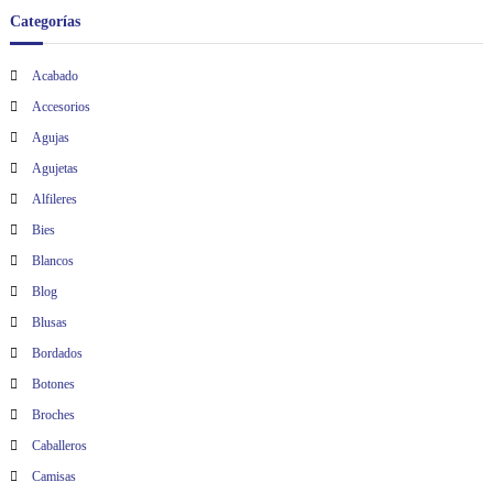
t
Categorías
r
Acabado
Accesorios
a
Agujas
d
Agujetas
Alfileres
a
Bies
s
Blancos
Blog
Blusas
Bordados
Botones
Broches
Caballeros
Camisas