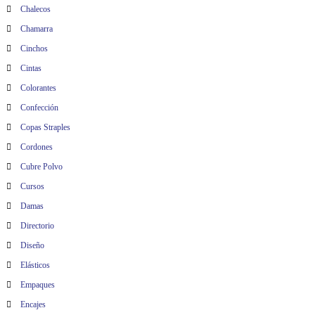
Chalecos
Chamarra
Cinchos
Cintas
Colorantes
Confección
Copas Straples
Cordones
Cubre Polvo
Cursos
Damas
Directorio
Diseño
Elásticos
Empaques
Encajes