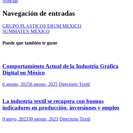
Facebook
Twitter
Pinterest
WhatsApp
Telegram
Noticias
Navegación de entradas
GRUPO PLASTICOS ERUM MEXICO
SUMMATEX MEXICO
Puede que también te guste
Comportamiento Actual de la Industria Gráfica
Digital en México
6 agosto, 2025
6 agosto, 2025
Directorio Textil
La industria textil se recupera con buenos
indicadores en producción, inversiones y empleo
9 mayo, 2023
30 agosto, 2023
Directorio Textil