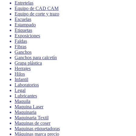
Entretelas
Equipo de CAD CAM
Equipo de corte y trazo
Escuelas
Estampado
Etiquetas
Exposiciones
Faldas
Fibras
Ganchos
Ganchos para calcetín
Grapa plástica
Herrajes
Hilos
Infantil
Laboratorios
Legal
Lubricantes
Maquila
Maquina Laser
Maquinaria
Maquinaria Textil
Maquinas de coser
Maquinas etiquetadoras
Máquinas marca precio