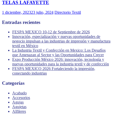
TELAS LAFAYETTE
1 diciembre, 2023
23 julio, 2024
Directorio Textil
Entradas recientes
FESPA MEXICO 10-12 de Septiembre de 2026
Innovación, especialización y nuevas oportunidades de
negocio impulsan a las industrias de impresión y manufactura
textil en México
La Industria Textil y Confección en Mexico: Los Desafíos
que Amenazan al Sector y las Oportunidades para Crecer
Expo Producción México 2026: innovación, tecnología y
nuevas oportunidades para la industria textil y de confección
FESPA MEXICO 2026 Fortaleciendo la impresión,
conectando industrias
Categorías
Acabado
Accesorios
Agujas
Agujetas
Alfileres