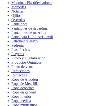
Maquinas Plastiflechadoras
Mercerías
Noticias
Ojillos
Overoles
Pantalones
Pantalones de gabardina
Pantalones de mezclilla
Papel para la Industria textil
Patronaje y Trazo
Pedrería
Plastiflechas
Playeras
Ploteo y Digitalización
Productos Químicos
Punto de venta
Refacciones
Remaches
Ropa de Algodon
Ropa de Mezclilla
Ropa deportiva
Ropa en general
Ropa Interior
Ropa médica
Ropa multiestilos