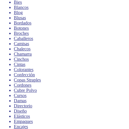
Bies
Blancos
Blog
Blusas
Bordados
Botones
Broches
Caballeros
Camisas
Chalecos
Chamarra
Cinchos
Cintas
Colorantes
Confección
Copas Straples
Cordones
Cubre Polvo
Cursos
Damas
Directorio
Diseño
Elásticos
Empaques
Encajes