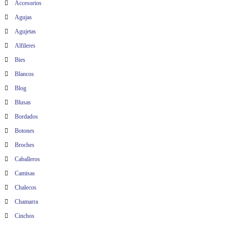
Accesorios
a
Agujas
Agujetas
d
Alfileres
a
Bies
Blancos
s
Blog
Blusas
Bordados
Botones
Broches
Caballeros
Camisas
Chalecos
Chamarra
Cinchos