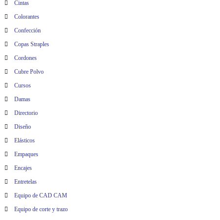
Cintas
Colorantes
Confección
Copas Straples
Cordones
Cubre Polvo
Cursos
Damas
Directorio
Diseño
Elásticos
Empaques
Encajes
Entretelas
Equipo de CAD CAM
Equipo de corte y trazo