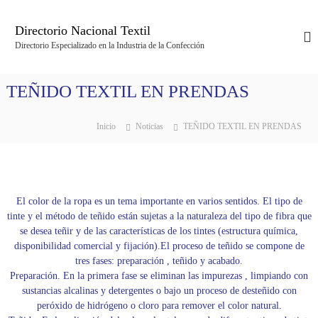
S
a
Directorio Nacional Textil
l
Directorio Especializado en la Industria de la Confección
t
a
r
TEÑIDO TEXTIL EN PRENDAS
a
l
c
Inicio
Noticias
TEÑIDO TEXTIL EN PRENDAS
o
n
t
e
n
El color de la ropa es un tema importante en varios sentidos. El tipo de
i
tinte y el método de teñido están sujetas a la naturaleza del tipo de fibra que
d
se desea teñir y de las características de los tintes (estructura química,
o
disponibilidad comercial y fijación).El proceso de teñido se compone de
tres fases: preparación , teñido y acabado.
Preparación. En la primera fase se eliminan las impurezas , limpiando con
sustancias alcalinas y detergentes o bajo un proceso de desteñido con
peróxido de hidrógeno o cloro para remover el color natural.