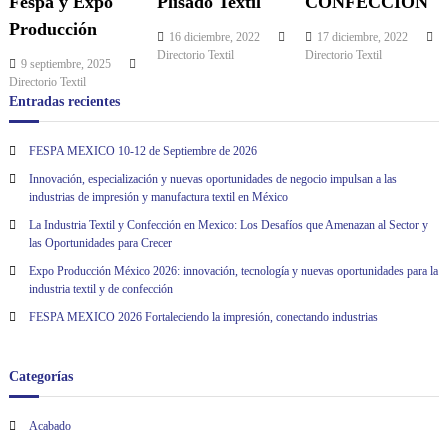
Fespa y Expo
Plisado Textil
CONFECCION ̈
c
Producción
16 diciembre, 2022
17 diciembre, 2022
Directorio Textil
Directorio Textil
i
9 septiembre, 2025
Directorio Textil
Entradas recientes
ó
FESPA MEXICO 10-12 de Septiembre de 2026
n
Innovación, especialización y nuevas oportunidades de negocio impulsan a las
industrias de impresión y manufactura textil en México
d
La Industria Textil y Confección en Mexico: Los Desafíos que Amenazan al Sector y
las Oportunidades para Crecer
e
Expo Producción México 2026: innovación, tecnología y nuevas oportunidades para la
e
industria textil y de confección
FESPA MEXICO 2026 Fortaleciendo la impresión, conectando industrias
n
Categorías
t
r
Acabado