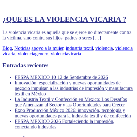
¿QUE ES LA VIOLENCIA VICARIA ?
La violencia vicaria es aquella que se ejerce no directamente contra
la víctima, sino contra sus hijos, padres o seres […]
Blog
,
Noticias
apoyo a la mujer
,
industria textil
,
violencia
,
violencia
vicaria
,
violenciagenero
,
violenciavicaria
Entradas recientes
FESPA MEXICO 10-12 de Septiembre de 2026
Innovación, especialización y nuevas oportunidades de
negocio impulsan a las industrias de impresión y manufactura
textil en México
La Industria Textil y Confección en Mexico: Los Desafíos
que Amenazan al Sector y las Oportunidades para Crecer
Expo Producción México 2026: innovación, tecnología y
nuevas oportunidades para la industria textil y de confección
FESPA MEXICO 2026 Fortaleciendo la impresión,
conectando industrias