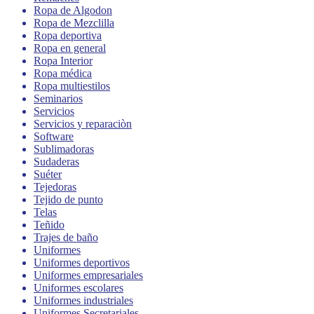
Ropa de Algodon
Ropa de Mezclilla
Ropa deportiva
Ropa en general
Ropa Interior
Ropa médica
Ropa multiestilos
Seminarios
Servicios
Servicios y reparaciòn
Software
Sublimadoras
Sudaderas
Suéter
Tejedoras
Tejido de punto
Telas
Teñido
Trajes de baño
Uniformes
Uniformes deportivos
Uniformes empresariales
Uniformes escolares
Uniformes industriales
Uniformes Secretariales