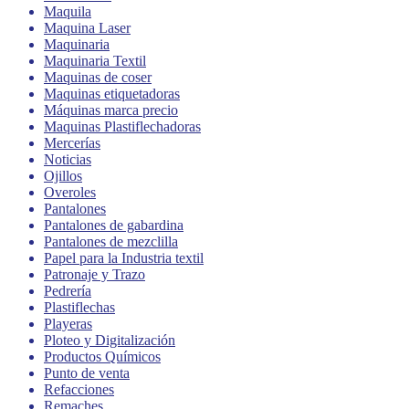
Maquila
Maquina Laser
Maquinaria
Maquinaria Textil
Maquinas de coser
Maquinas etiquetadoras
Máquinas marca precio
Maquinas Plastiflechadoras
Mercerías
Noticias
Ojillos
Overoles
Pantalones
Pantalones de gabardina
Pantalones de mezclilla
Papel para la Industria textil
Patronaje y Trazo
Pedrería
Plastiflechas
Playeras
Ploteo y Digitalización
Productos Químicos
Punto de venta
Refacciones
Remaches