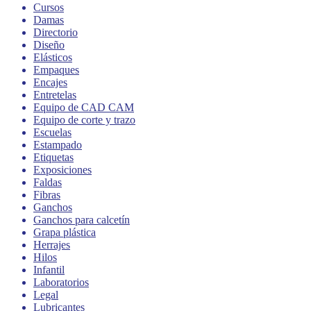
Cursos
Damas
Directorio
Diseño
Elásticos
Empaques
Encajes
Entretelas
Equipo de CAD CAM
Equipo de corte y trazo
Escuelas
Estampado
Etiquetas
Exposiciones
Faldas
Fibras
Ganchos
Ganchos para calcetín
Grapa plástica
Herrajes
Hilos
Infantil
Laboratorios
Legal
Lubricantes