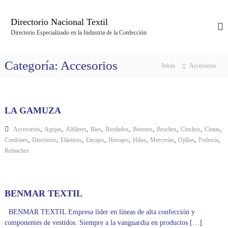
S
a
Directorio Nacional Textil
l
Directorio Especializado en la Industria de la Confección
t
a
r
Categoría:
Accesorios
Inicio
Accesorios
a
l
c
o
LA GAMUZA
n
t
,
,
,
,
,
,
,
,
,
Accesorios
Agujas
Alfileres
Bies
Bordados
Botones
Broches
Cinchos
Cintas
e
,
,
,
,
,
,
,
,
,
Cordones
Directorio
Elásticos
Encajes
Herrajes
Hilos
Mercerías
Ojillos
Pedrería
n
Remaches
i
d
o
BENMAR TEXTIL
BENMAR TEXTIL Empresa líder en líneas de alta confección y
componentes de vestidos. Siempre a la vanguardia en productos […]