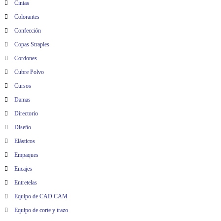
Cintas
Colorantes
Confección
Copas Straples
Cordones
Cubre Polvo
Cursos
Damas
Directorio
Diseño
Elásticos
Empaques
Encajes
Entretelas
Equipo de CAD CAM
Equipo de corte y trazo