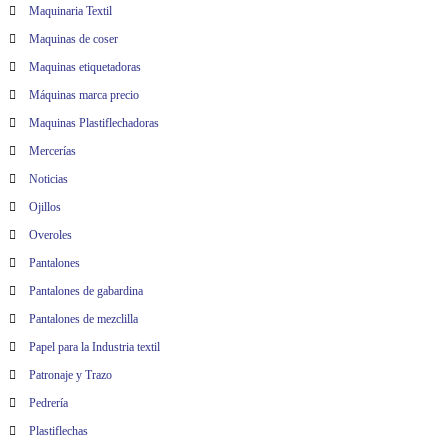
Maquinaria Textil
Maquinas de coser
Maquinas etiquetadoras
Máquinas marca precio
Maquinas Plastiflechadoras
Mercerías
Noticias
Ojillos
Overoles
Pantalones
Pantalones de gabardina
Pantalones de mezclilla
Papel para la Industria textil
Patronaje y Trazo
Pedrería
Plastiflechas