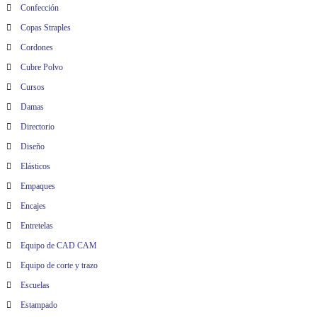
Confección
Copas Straples
Cordones
Cubre Polvo
Cursos
Damas
Directorio
Diseño
Elásticos
Empaques
Encajes
Entretelas
Equipo de CAD CAM
Equipo de corte y trazo
Escuelas
Estampado