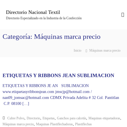
S
a
Directorio Nacional Textil
l
Directorio Especializado en la Industria de la Confección
t
a
r
Categoría:
Máquinas marca precio
a
l
c
Inicio
Máquinas marca precio
o
n
t
e
ETIQUETAS Y RIBBONS JEAN SUBLIMACION
n
ETIQUETAS Y RIBBONS JE AN SUBLIMACION
i
www.etiquetasyribbonsjean.com jmscjp@hotmail.com /
d
nan09_jomsac@hotmail.com CDMX Privada Adelita # 32 Col. Pantitlan
o
C.P. 08100 […]
,
,
,
,
,
Cubre Polvo
Directorio
Etiquetas
Ganchos para calcetín
Maquinas etiquetadoras
,
,
Máquinas marca precio
Maquinas Plastiflechadoras
Plastiflechas