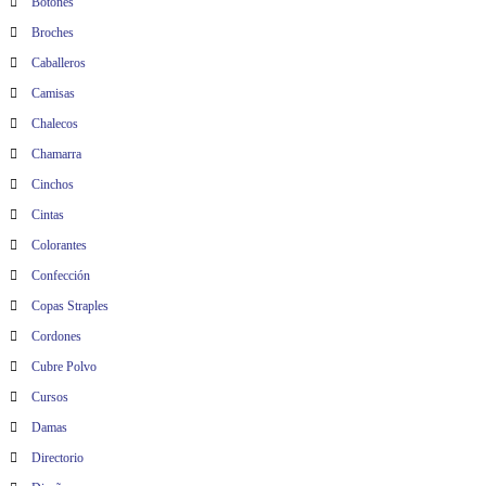
Botones
Broches
Caballeros
Camisas
Chalecos
Chamarra
Cinchos
Cintas
Colorantes
Confección
Copas Straples
Cordones
Cubre Polvo
Cursos
Damas
Directorio