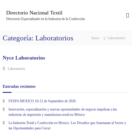
S
a
Directorio Nacional Textil
l
Directorio Especializado en la Industria de la Confección
t
a
r
Categoría:
Laboratorios
Inicio
Laboratorios
a
l
c
Nyce Laboratorios
o
n
Laboratorios
t
e
n
Entradas recientes
i
d
FESPA MEXICO 10-12 de Septiembre de 2026
o
Innovación, especialización y nuevas oportunidades de negocio impulsan a las
industrias de impresión y manufactura textil en México
La Industria Textil y Confección en Mexico: Los Desafíos que Amenazan al Sector y
las Oportunidades para Crecer