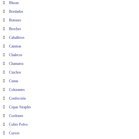
Blusas
Bordados
Botones
Broches
Caballeros
Camisas
Chalecos
Chamarra
Cinchos
Cintas
Colorantes
Confección
Copas Straples
Cordones
Cubre Polvo
Cursos