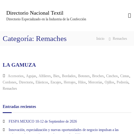
S
a
Directorio Nacional Textil
l
Directorio Especializado en la Industria de la Confección
t
a
r
Categoría:
Remaches
Inicio
Remaches
a
l
c
o
LA GAMUZA
n
t
,
,
,
,
,
,
,
,
,
Accesorios
Agujas
Alfileres
Bies
Bordados
Botones
Broches
Cinchos
Cintas
e
,
,
,
,
,
,
,
,
,
Cordones
Directorio
Elásticos
Encajes
Herrajes
Hilos
Mercerías
Ojillos
Pedrería
n
Remaches
i
d
o
Entradas recientes
FESPA MEXICO 10-12 de Septiembre de 2026
Innovación, especialización y nuevas oportunidades de negocio impulsan a las