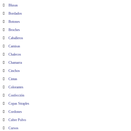
Blusas
Bordados
Botones
Broches
Caballeros
Camisas
Chalecos
Chamarra
Cinchos
Cintas
Colorantes
Confección
Copas Straples
Cordones
Cubre Polvo
Cursos