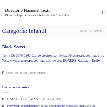
S
a
Directorio Nacional Textil
l
Directorio Especializado en la Industria de la Confección
t
a
r
Categoría:
Infantil
Inicio
Infantil
a
l
c
Black Secret
o
n
Tel.: (55) 5576-1965 Correo electronico: ventas@blacksecret.com.mx Sitio
t
Web: www.blacksecret.com.mx Los mejores BOXERS Calidad y Estilo
e
n
i
,
,
Caballeros
Infantil
Ropa Interior
d
o
Entradas recientes
FESPA MEXICO 10-12 de Septiembre de 2026
Innovación, especialización y nuevas oportunidades de negocio impulsan a las