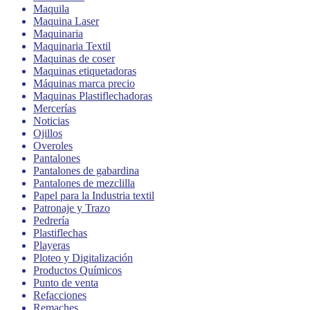
Maquila
Maquina Laser
Maquinaria
Maquinaria Textil
Maquinas de coser
Maquinas etiquetadoras
Máquinas marca precio
Maquinas Plastiflechadoras
Mercerías
Noticias
Ojillos
Overoles
Pantalones
Pantalones de gabardina
Pantalones de mezclilla
Papel para la Industria textil
Patronaje y Trazo
Pedrería
Plastiflechas
Playeras
Ploteo y Digitalización
Productos Químicos
Punto de venta
Refacciones
Remaches