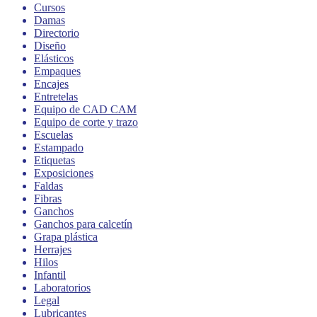
Cursos
Damas
Directorio
Diseño
Elásticos
Empaques
Encajes
Entretelas
Equipo de CAD CAM
Equipo de corte y trazo
Escuelas
Estampado
Etiquetas
Exposiciones
Faldas
Fibras
Ganchos
Ganchos para calcetín
Grapa plástica
Herrajes
Hilos
Infantil
Laboratorios
Legal
Lubricantes