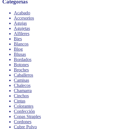
Categorías
Acabado
Accesorios
Agujas
Agujetas
Alfileres
Bies
Blancos
Blog
Blusas
Bordados
Botones
Broches
Caballeros
Camisas
Chalecos
Chamarra
Cinchos
Cintas
Colorantes
Confección
Copas Straples
Cordones
Cubre Polvo