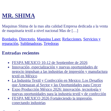
MR. SHIMA
Maquinas Shima de la mas alta calidad Empresa dedicada a la venta
de maquinaria textil a nivel nacional Mas de […]
Bordados
,
Directorio
,
Maquina Laser
,
Refacciones
,
Servicios y
reparaciòn
,
Sublimadoras
,
Tejedoras
Entradas recientes
FESPA MEXICO 10-12 de Septiembre de 2026
Innovación, especialización y nuevas oportunidades de
negocio impulsan a las industrias de impresión y manufactura
textil en México
La Industria Textil y Confección en Mexico: Los Desafíos
que Amenazan al Sector y las Oportunidades para Crecer
Expo Producción México 2026: innovación, tecnología y
nuevas oportunidades para la industria textil y de confección
FESPA MEXICO 2026 Fortaleciendo la impresión,
conectando industrias