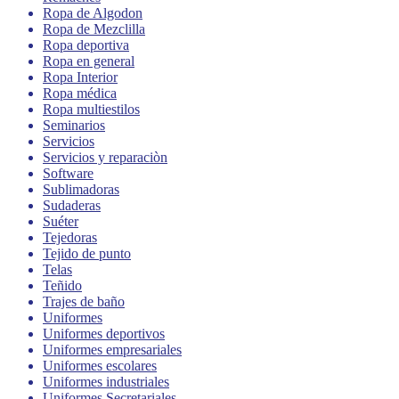
Ropa de Algodon
Ropa de Mezclilla
Ropa deportiva
Ropa en general
Ropa Interior
Ropa médica
Ropa multiestilos
Seminarios
Servicios
Servicios y reparaciòn
Software
Sublimadoras
Sudaderas
Suéter
Tejedoras
Tejido de punto
Telas
Teñido
Trajes de baño
Uniformes
Uniformes deportivos
Uniformes empresariales
Uniformes escolares
Uniformes industriales
Uniformes Secretariales