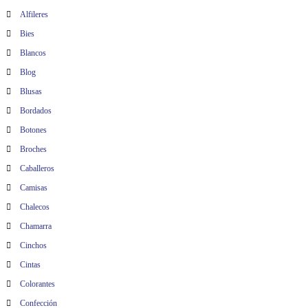
s
Alfileres
Bies
Blancos
Blog
Blusas
Bordados
Botones
Broches
Caballeros
Camisas
Chalecos
Chamarra
Cinchos
Cintas
Colorantes
Confección