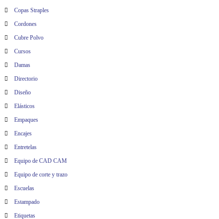
Copas Straples
Cordones
Cubre Polvo
Cursos
Damas
Directorio
Diseño
Elásticos
Empaques
Encajes
Entretelas
Equipo de CAD CAM
Equipo de corte y trazo
Escuelas
Estampado
Etiquetas