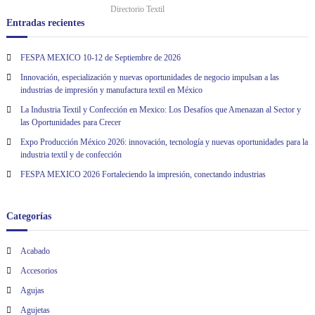
n
Directorio Textil
Entradas recientes
d
FESPA MEXICO 10-12 de Septiembre de 2026
e
Innovación, especialización y nuevas oportunidades de negocio impulsan a las
industrias de impresión y manufactura textil en México
e
La Industria Textil y Confección en Mexico: Los Desafíos que Amenazan al Sector y
las Oportunidades para Crecer
n
Expo Producción México 2026: innovación, tecnología y nuevas oportunidades para la
industria textil y de confección
t
FESPA MEXICO 2026 Fortaleciendo la impresión, conectando industrias
r
Categorías
a
Acabado
d
Accesorios
a
Agujas
Agujetas