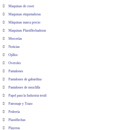
Maquinas de coser
Maquinas etiquetadoras
Máquinas marca precio
Maquinas Plastiflechadoras
Mercerías
Noticias
Ojillos
Overoles
Pantalones
Pantalones de gabardina
Pantalones de mezclilla
Papel para la Industria textil
Patronaje y Trazo
Pedrería
Plastiflechas
Playeras