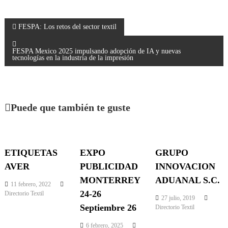
r
r
r
r
r
t
e
e
e
e
e
n
n
n
n
n
N
FESPA: Los retos del sector textil
a
FESPA Mexico 2025 impulsando adopción de IA y nuevas
tecnologías en la industria de la impresión
v
e
Puede que también te guste
g
a
ETIQUETAS
EXPO
GRUPO
c
AVER
PUBLICIDAD
INNOVACION
MONTERREY
ADUANAL S.C.
11 febrero, 2022
i
24-26
Directorio Textil
27 julio, 2019
Septiembre 26
Directorio Textil
ó
6 febrero, 2025