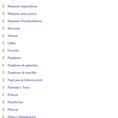
Maquinas etiquetadoras
Máquinas marca precio
Maquinas Plastiflechadoras
Mercerías
Noticias
Ojillos
Overoles
Pantalones
Pantalones de gabardina
Pantalones de mezclilla
Papel para la Industria textil
Patronaje y Trazo
Pedrería
Plastiflechas
Playeras
Ploteo y Digitalización