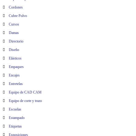
Cordones
Cubre Polvo
Cursos
Damas
Directorio
Diseño
Elásticos
Empaques
Encajes
Entretelas
Equipo de CAD CAM
Equipo de corte y trazo
Escuelas
Estampado
Etiquetas
Exposiciones