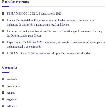
Entradas recientes
c
FESPA MEXICO 10-12 de Septiembre de 2026
i
Innovación, especialización y nuevas oportunidades de negocio impulsan a las
ó
industrias de impresión y manufactura textil en México
La Industria Textil y Confección en Mexico: Los Desafíos que Amenazan al Sector y
n
las Oportunidades para Crecer
Expo Producción México 2026: innovación, tecnología y nuevas oportunidades para la
d
industria textil y de confección
FESPA MEXICO 2026 Fortaleciendo la impresión, conectando industrias
e
Categorías
e
n
Acabado
Accesorios
t
Agujas
Agujetas
r
Alfileres