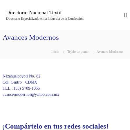
S
a
Directorio Nacional Textil
l
Directorio Especializado en la Industria de la Confección
t
a
r
Avances Modernos
a
l
c
Inicio
Tejido de punto
Avances Modernos
o
n
t
e
Nezahualcoyotl No. 82
n
Col. Centro CDMX
i
TEL.: (55) 5709-1066
d
avancesmodernos@yahoo.com.mx
o
¡Compártelo en tus redes sociales!