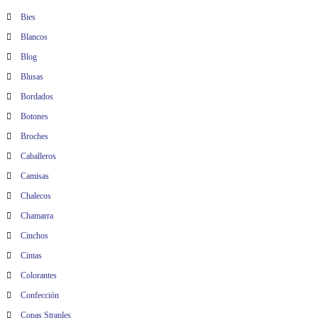
a
Bies
Blancos
d
Blog
a
Blusas
Bordados
s
Botones
Broches
Caballeros
Camisas
Chalecos
Chamarra
Cinchos
Cintas
Colorantes
Confección
Copas Straples