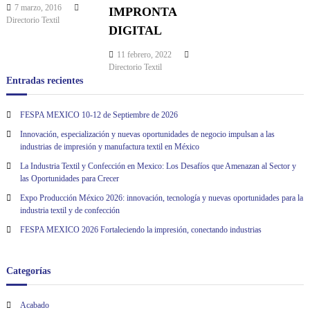
g
7 marzo, 2016
IMPRONTA
Directorio Textil
DIGITAL
a
11 febrero, 2022
c
Directorio Textil
Entradas recientes
i
FESPA MEXICO 10-12 de Septiembre de 2026
ó
Innovación, especialización y nuevas oportunidades de negocio impulsan a las
industrias de impresión y manufactura textil en México
n
La Industria Textil y Confección en Mexico: Los Desafíos que Amenazan al Sector y
las Oportunidades para Crecer
d
Expo Producción México 2026: innovación, tecnología y nuevas oportunidades para la
industria textil y de confección
e
FESPA MEXICO 2026 Fortaleciendo la impresión, conectando industrias
e
Categorías
n
Acabado