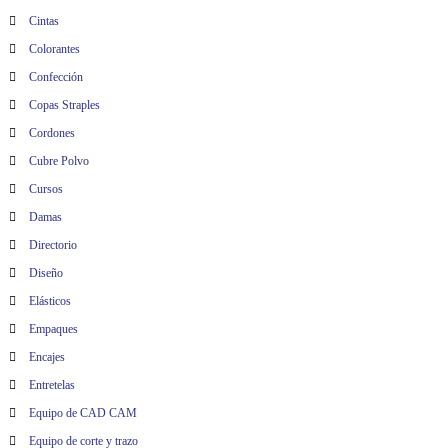
Cintas
Colorantes
Confección
Copas Straples
Cordones
Cubre Polvo
Cursos
Damas
Directorio
Diseño
Elásticos
Empaques
Encajes
Entretelas
Equipo de CAD CAM
Equipo de corte y trazo