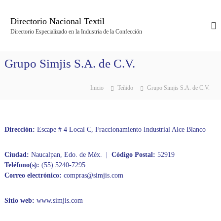
S
a
Directorio Nacional Textil
l
Directorio Especializado en la Industria de la Confección
t
a
r
Grupo Simjis S.A. de C.V.
a
l
c
Inicio
Teñido
Grupo Simjis S.A. de C.V.
o
n
t
e
Dirección:
Escape # 4 Local C, Fraccionamiento Industrial Alce Blanco
n
i
Ciudad:
Naucalpan, Edo. de Méx. |
Código Postal:
52919
d
Teléfono(s):
(55) 5240-7295
o
Correo electrónico:
compras@simjis.com
Sitio web:
www.simjis.com