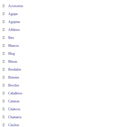
t
Accesorios
Agujas
r
Agujetas
a
Alfileres
Bies
d
Blancos
a
Blog
Blusas
s
Bordados
Botones
Broches
Caballeros
Camisas
Chalecos
Chamarra
Cinchos