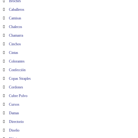
Broches
Caballeros
Camisas
Chalecos
Chamarra
Cinchos
Cintas
Colorantes
Confección
Copas Straples
Cordones
Cubre Polvo
Cursos
Damas
Directorio
Diseño