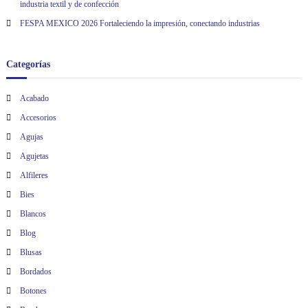
e
industria textil y de confección
FESPA MEXICO 2026 Fortaleciendo la impresión, conectando industrias
e
n
Categorías
t
Acabado
Accesorios
r
Agujas
a
Agujetas
Alfileres
d
Bies
a
Blancos
Blog
s
Blusas
Bordados
Botones