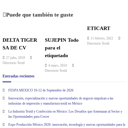
a
v
Puede que también te guste
e
ETICART
g
11 febrero, 2022
DELTA TIGER
SUJEPIN Todo
Directorio Textil
SA DE CV
para el
a
etiquetado
27 julio, 2019
c
Directorio Textil
4 mayo, 2024
Directorio Textil
i
Entradas recientes
ó
FESPA MEXICO 10-12 de Septiembre de 2026
Innovación, especialización y nuevas oportunidades de negocio impulsan a las
n
industrias de impresión y manufactura textil en México
La Industria Textil y Confección en Mexico: Los Desafíos que Amenazan al Sector y
d
las Oportunidades para Crecer
Expo Producción México 2026: innovación, tecnología y nuevas oportunidades para la