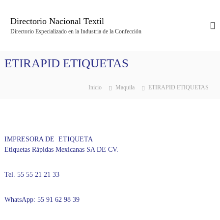
S
a
Directorio Nacional Textil
l
Directorio Especializado en la Industria de la Confección
t
a
r
ETIRAPID ETIQUETAS
a
l
c
Inicio
Maquila
ETIRAPID ETIQUETAS
o
n
t
e
n
IMPRESORA DE ETIQUETA
i
Etiquetas Rápidas Mexicanas SA DE CV.
d
o
Tel. 55 55 21 21 33
WhatsApp: 55 91 62 98 39