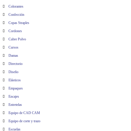
Colorantes
Confección
Copas Straples
Cordones
Cubre Polvo
Cursos
Damas
Directorio
Diseño
Elásticos
Empaques
Encajes
Entretelas
Equipo de CAD CAM
Equipo de corte y trazo
Escuelas