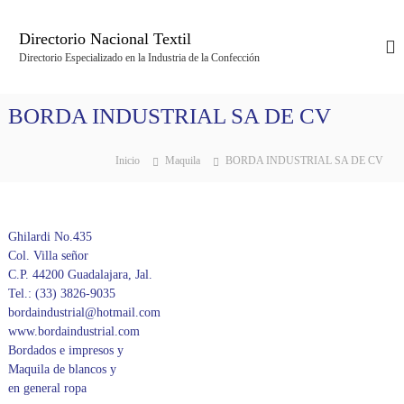
S
a
Directorio Nacional Textil
l
Directorio Especializado en la Industria de la Confección
t
a
r
BORDA INDUSTRIAL SA DE CV
a
l
c
Inicio
Maquila
BORDA INDUSTRIAL SA DE CV
o
n
t
e
Ghilardi No.435
n
Col. Villa señor
i
C.P. 44200 Guadalajara, Jal.
d
Tel.: (33) 3826-9035
o
bordaindustrial@hotmail.com
www.bordaindustrial.com
Bordados e impresos y
Maquila de blancos y
en general ropa