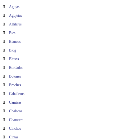
Agujas
r
Agujetas
a
Alfileres
Bies
d
Blancos
a
Blog
Blusas
s
Bordados
Botones
Broches
Caballeros
Camisas
Chalecos
Chamarra
Cinchos
Cintas