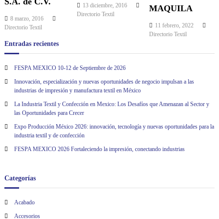
S.A. de C.V.
13 diciembre, 2016
MAQUILA
a
Directorio Textil
8 marzo, 2016
11 febrero, 2022
Directorio Textil
c
Directorio Textil
Entradas recientes
i
FESPA MEXICO 10-12 de Septiembre de 2026
ó
Innovación, especialización y nuevas oportunidades de negocio impulsan a las
industrias de impresión y manufactura textil en México
n
La Industria Textil y Confección en Mexico: Los Desafíos que Amenazan al Sector y
las Oportunidades para Crecer
d
Expo Producción México 2026: innovación, tecnología y nuevas oportunidades para la
industria textil y de confección
e
FESPA MEXICO 2026 Fortaleciendo la impresión, conectando industrias
e
Categorías
n
Acabado
t
Accesorios