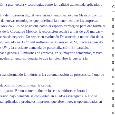
ión a gran escala y tecnologías como la realidad aumentada aplicadas a
C
til y de impresión digital vive un momento decisivo en México. Con un
 de nuevas tecnologías que redefinen la manera en que las empresas
Mexico 2025 se posiciona como el espacio estratégico para dar forma al
ex de la Ciudad de México, la exposición reunirá a más de 250 marcas y
anzas de negocio. Un sector en evolución De acuerdo a un estudio de la
al, valuado en 33.43 mil millones de dólares en 2024, crecerá a casi 46
as UV y la creciente demanda de personalización. En paralelo,
ana genera 1.2 millones de empleos, en su mayoría femeninos, y vive
celes, un entorno desafiante que también abre la puerta a la
transformando la industria. La automatización de procesos será uno de
ducción sin comprometer la calidad.
or impacto. En un contexto donde los consumidores valoran la
presión bajo demanda se convierten en aliados estratégicos. A ello se
ual aplicadas a productos impresos, que abren nuevas oportunidades en