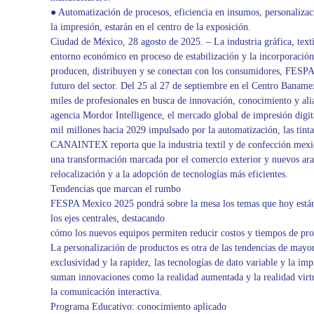
● Automatización de procesos, eficiencia en insumos, personalizac
la impresión, estarán en el centro de la exposición.
Ciudad de México, 28 agosto de 2025. – La industria gráfica, tex
entorno económico en proceso de estabilización y la incorporación
producen, distribuyen y se conectan con los consumidores, FESPA 
futuro del sector. Del 25 al 27 de septiembre en el Centro Banam
miles de profesionales en busca de innovación, conocimiento y ali
agencia Mordor Intelligence, el mercado global de impresión digit
mil millones hacia 2029 impulsado por la automatización, las tint
CANAINTEX reporta que la industria textil y de confección mexic
una transformación marcada por el comercio exterior y nuevos aran
relocalización y a la adopción de tecnologías más eficientes.
Tendencias que marcan el rumbo
FESPA Mexico 2025 pondrá sobre la mesa los temas que hoy están 
los ejes centrales, destacando
cómo los nuevos equipos permiten reducir costos y tiempos de pro
La personalización de productos es otra de las tendencias de may
exclusividad y la rapidez, las tecnologías de dato variable y la im
suman innovaciones como la realidad aumentada y la realidad virt
la comunicación interactiva.
Programa Educativo: conocimiento aplicado