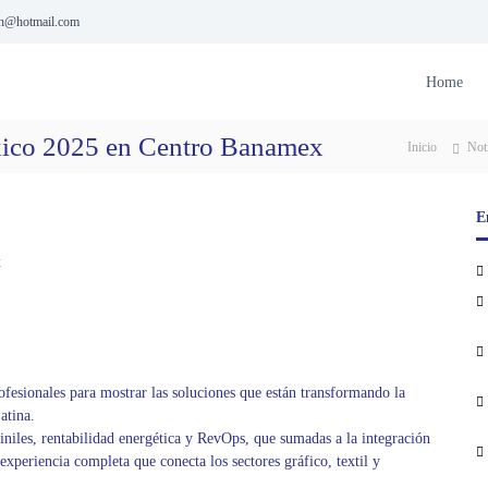
ion@hotmail.com
Home
xico 2025 en Centro Banamex
Inicio
Not
E
x
esionales para mostrar las soluciones que están transformando la
atina.
iles, rentabilidad energética y RevOps, que sumadas a la integración
xperiencia completa que conecta los sectores gráfico, textil y