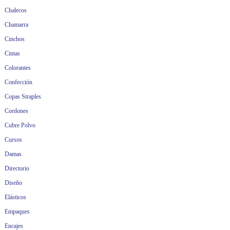
Chalecos
Chamarra
Cinchos
Cintas
Colorantes
Confección
Copas Straples
Cordones
Cubre Polvo
Cursos
Damas
Directorio
Diseño
Elásticos
Empaques
Encajes