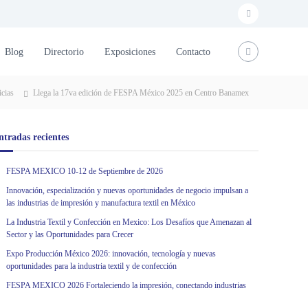
f
a
Blog
Directorio
Exposiciones
Contacto
c
e
icias
Llega la 17va edición de FESPA México 2025 en Centro Banamex
b
o
ntradas recientes
o
k
FESPA MEXICO 10-12 de Septiembre de 2026
Innovación, especialización y nuevas oportunidades de negocio impulsan a
las industrias de impresión y manufactura textil en México
La Industria Textil y Confección en Mexico: Los Desafíos que Amenazan al
Sector y las Oportunidades para Crecer
Expo Producción México 2026: innovación, tecnología y nuevas
oportunidades para la industria textil y de confección
FESPA MEXICO 2026 Fortaleciendo la impresión, conectando industrias