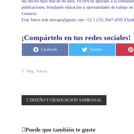
sus inicios hace más de 60 años, FESPA ha apoyado a la comunidad
publicaciones, brindando educación y oportunidades de trabajo en 
Contacto:
Erik Sierra erik.sierrapr@gmail.com +52 1 (55) 2647-4595 Eliz
¡Compártelo en tus redes sociales!
C
C
Facebook
Twitter
o
o
m
m
p
p
a
a
r
r
,
Blog
Noticias
t
t
i
i
r
r
e
e
n
n
N
DISEÑO Y GRADUACION SAMKASAL
a
v
Puede que también te guste