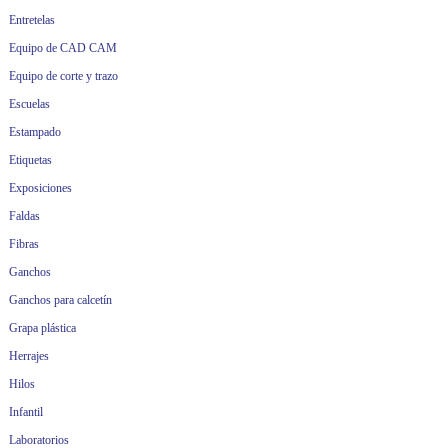
Entretelas
Equipo de CAD CAM
Equipo de corte y trazo
Escuelas
Estampado
Etiquetas
Exposiciones
Faldas
Fibras
Ganchos
Ganchos para calcetín
Grapa plástica
Herrajes
Hilos
Infantil
Laboratorios