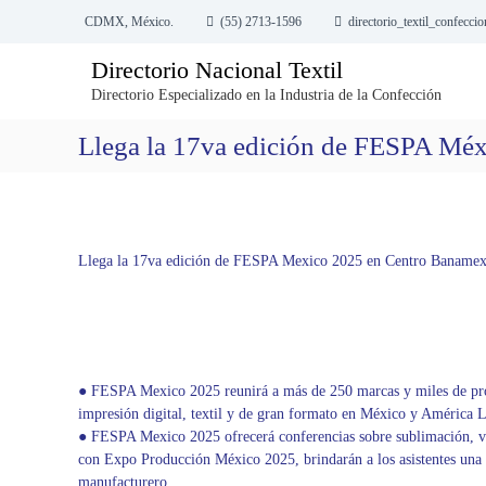
S
CDMX, México.
(55) 2713-1596
directorio_textil_confecc
a
l
Directorio Nacional Textil
t
Directorio Especializado en la Industria de la Confección
a
r
Llega la 17va edición de FESPA Mé
a
l
c
o
n
t
Llega la 17va edición de FESPA Mexico 2025 en Centro Baname
e
n
i
d
o
● FESPA Mexico 2025 reunirá a más de 250 marcas y miles de prof
impresión digital, textil y de gran formato en México y América L
● FESPA Mexico 2025 ofrecerá conferencias sobre sublimación, vin
con Expo Producción México 2025, brindarán a los asistentes una e
manufacturero.