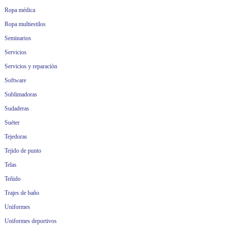
Ropa médica
Ropa multiestilos
Seminarios
Servicios
Servicios y reparaciòn
Software
Sublimadoras
Sudaderas
Suéter
Tejedoras
Tejido de punto
Telas
Teñido
Trajes de baño
Uniformes
Uniformes deportivos