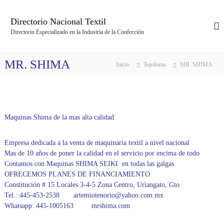
S
a
Directorio Nacional Textil
l
Directorio Especializado en la Industria de la Confección
t
a
r
MR. SHIMA
Inicio
Tejedoras
MR. SHIMA
a
l
c
o
n
Maquinas Shima de la mas alta calidad
t
e
n
Empresa dedicada a la venta de maquinaria textil a nivel nacional
i
Mas de 10 años de poner la calidad en el servicio por encima de todo
d
Contamos con Maquinas SHIMA SEIKI en todas las galgas
o
OFRECEMOS PLANES DE FINANCIAMIENTO
Constitución # 15 Locales 3-4-5 Zona Centro, Uriangato, Gto.
Tel.: 445-453-2538 artemiotenorio@yahoo.com.mx
Whatsapp: 445-1005163 mrshima.com