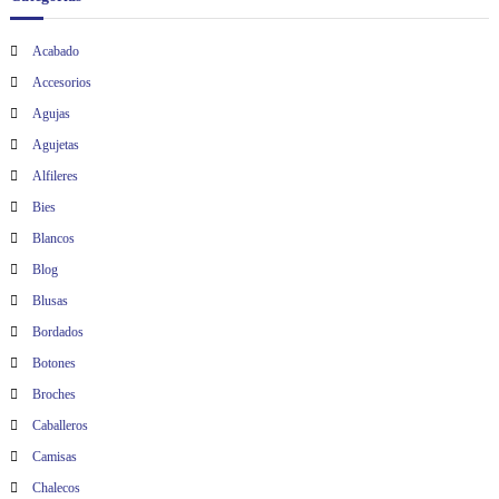
t
Acabado
Accesorios
r
Agujas
a
Agujetas
Alfileres
d
Bies
a
Blancos
Blog
s
Blusas
Bordados
Botones
Broches
Caballeros
Camisas
Chalecos