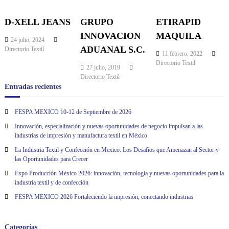
g
D-XELL JEANS
GRUPO
ETIRAPID
INNOVACION
MAQUILA
a
24 julio, 2024
ADUANAL S.C.
Directorio Textil
11 febrero, 2022
c
Directorio Textil
27 julio, 2019
Directorio Textil
i
Entradas recientes
ó
FESPA MEXICO 10-12 de Septiembre de 2026
Innovación, especialización y nuevas oportunidades de negocio impulsan a las
n
industrias de impresión y manufactura textil en México
La Industria Textil y Confección en Mexico: Los Desafíos que Amenazan al Sector y
d
las Oportunidades para Crecer
Expo Producción México 2026: innovación, tecnología y nuevas oportunidades para la
e
industria textil y de confección
FESPA MEXICO 2026 Fortaleciendo la impresión, conectando industrias
e
n
Categorías