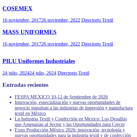
COSEMEX
16 noviembre, 2017
26 noviembre, 2022
Directorio Textil
MASS UNIFORMES
16 noviembre, 2017
26 noviembre, 2022
Directorio Textil
PILU Uniformes Industriales
24 julio, 2024
24 julio, 2024
Directorio Textil
Entradas recientes
FESPA MEXICO 10-12 de Septiembre de 2026
Innovación, especialización y nuevas oportunidades de
negocio impulsan a las industrias de impresión y manufactura
textil en México
La Industria Textil y Confección en Mexico: Los Desafíos
que Amenazan al Sector y las Oportunidades para Crecer
Expo Producción México 2026: innovación, tecnología y
nuevas oportunidades para la industria textil y de confección