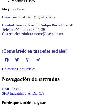
Maquilas Esoro
Maquilas Esoro
Dirección:
Col. San Miguel Xoxtla
Ciudad:
Puebla, Pue. |
Código Postal:
72620
Teléfono(s):
(222) 281-4139
Correo electrónico:
esoro@live.com.mx
¡Compártelo en tus redes sociales!
Compartir
Compartir
Compartir
Compartir
en
en
en
en
Facebook
Twitter
WhatsApp
Telegram
Uniformes industriales
Navegación de entradas
GMG Textil
SFIJ Industrial S.A. DE C.V.
Puede que también te guste