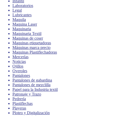
Infantil
Laboratorios
Legal
Lubricantes
Maquila
Maquina Laser
Maquinaria
Maquinaria Textil
Maquinas de coser
Maquinas etiquetadoras
Máquinas marca precio
Maquinas Plastiflechadoras
Mercerías
Noticias
Ojillos
Overoles
Pantalones
Pantalones de gabardina
Pantalones de mezclilla
Papel para la Industria textil
Patronaje y Trazo
Pedrería
Plastiflechas
Playeras
Ploteo y Digitalización