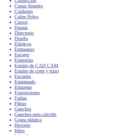
Confección
Copas Straples
Cordones
Cubre Polvo
Cursos
Damas
Directorio
Diseño
Elásticos
Empaques
Encajes
Entretelas
Equipo de CAD CAM
Equipo de corte y trazo
Escuelas
Estampado
Etiquetas
Exposiciones
Faldas
Fibras
Ganchos
Ganchos para calcetín
Grapa plástica
Herrajes
Hilos