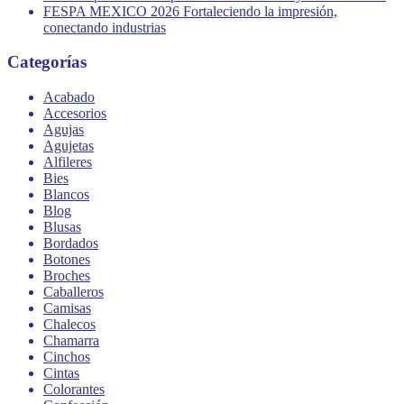
FESPA MEXICO 2026 Fortaleciendo la impresión,
conectando industrias
Categorías
Acabado
Accesorios
Agujas
Agujetas
Alfileres
Bies
Blancos
Blog
Blusas
Bordados
Botones
Broches
Caballeros
Camisas
Chalecos
Chamarra
Cinchos
Cintas
Colorantes