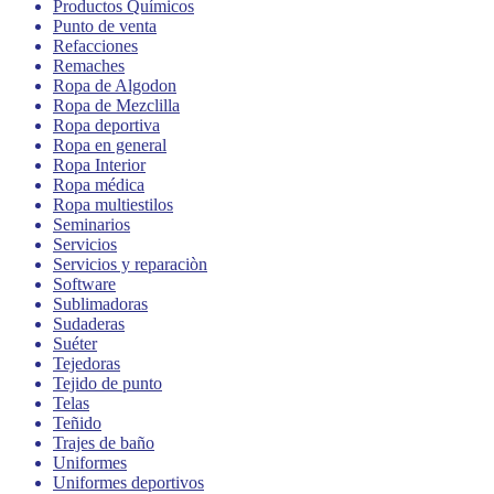
Productos Químicos
Punto de venta
Refacciones
Remaches
Ropa de Algodon
Ropa de Mezclilla
Ropa deportiva
Ropa en general
Ropa Interior
Ropa médica
Ropa multiestilos
Seminarios
Servicios
Servicios y reparaciòn
Software
Sublimadoras
Sudaderas
Suéter
Tejedoras
Tejido de punto
Telas
Teñido
Trajes de baño
Uniformes
Uniformes deportivos