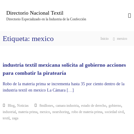
S
a
Directorio Nacional Textil
l
Directorio Especializado en la Industria de la Confección
t
a
r
Etiqueta:
mexico
Inicio
mexico
a
l
c
o
industria textil mexicana solicita al gobierno acciones
n
t
para combatir la piratearía
e
Robo de la materia prima se incrementa hasta 35 por ciento dentro de la
n
industria textil en mexico La Cámara […]
i
d
o
,
,
,
,
,
Blog
Noticias
8millones
camara industria
estado de derecho
gobierno
,
,
,
,
,
,
industrial
materia prima
mexico
nearshoring
robo de materia prima
sociedad sivil
,
textil
zaga