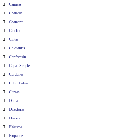
Camisas
Chalecos
Chamarra
Cinchos
Cintas
Colorantes
Confección
Copas Straples
Cordones
Cubre Polvo
Cursos
Damas
Directorio
Diseño
Elásticos
Empaques