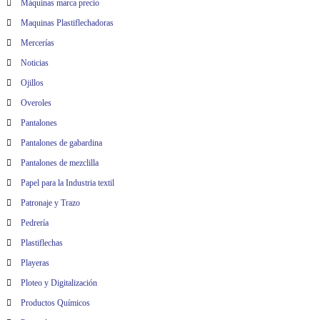
Máquinas marca precio
Maquinas Plastiflechadoras
Mercerías
Noticias
Ojillos
Overoles
Pantalones
Pantalones de gabardina
Pantalones de mezclilla
Papel para la Industria textil
Patronaje y Trazo
Pedrería
Plastiflechas
Playeras
Ploteo y Digitalización
Productos Químicos