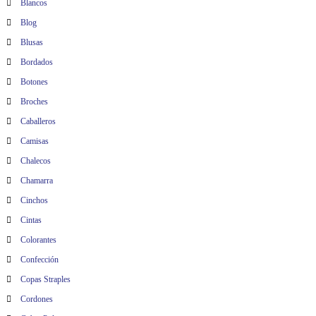
Blancos
Blog
Blusas
Bordados
Botones
Broches
Caballeros
Camisas
Chalecos
Chamarra
Cinchos
Cintas
Colorantes
Confección
Copas Straples
Cordones