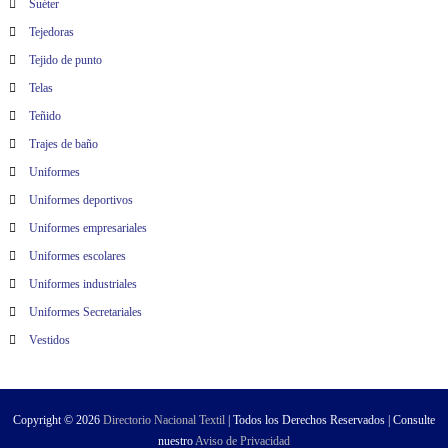
Suéter
Tejedoras
Tejido de punto
Telas
Teñido
Trajes de baño
Uniformes
Uniformes deportivos
Uniformes empresariales
Uniformes escolares
Uniformes industriales
Uniformes Secretariales
Vestidos
Copyright © 2026
Directorio Nacional Textil
| Todos los Derechos Reservados | Consulte
nuestro
Aviso de Privacidad