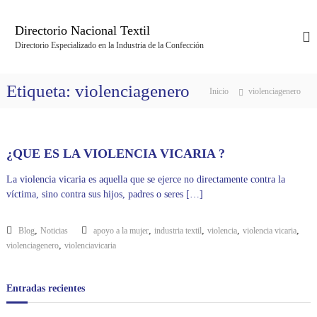
S
a
Directorio Nacional Textil
l
Directorio Especializado en la Industria de la Confección
t
a
r
Etiqueta:
violenciagenero
Inicio
violenciagenero
a
l
c
o
¿QUE ES LA VIOLENCIA VICARIA ?
n
t
La violencia vicaria es aquella que se ejerce no directamente contra la
e
víctima, sino contra sus hijos, padres o seres […]
n
i
d
,
,
,
,
,
Blog
Noticias
apoyo a la mujer
industria textil
violencia
violencia vicaria
o
,
violenciagenero
violenciavicaria
Entradas recientes