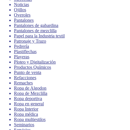
Noticias
Ojillos
Overoles
Pantalones
Pantalones de gabardina
Pantalones de mezclilla
Papel para la Industria textil
Patronaje y Trazo
Pedrería
Plastiflechas
Playeras
Ploteo y Digitalización
Productos Químicos
Punto de venta
Refacciones
Remaches
Ropa de Algodon
Ropa de Mezclilla
Ropa deportiva
Ropa en general
Ropa Interior
Ropa médica
Ropa multiestilos
Seminarios
Servicios