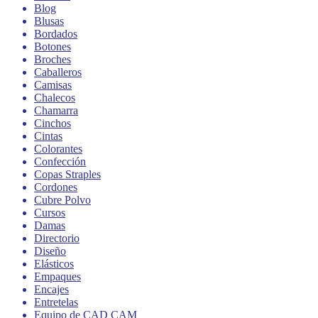
Blog
Blusas
Bordados
Botones
Broches
Caballeros
Camisas
Chalecos
Chamarra
Cinchos
Cintas
Colorantes
Confección
Copas Straples
Cordones
Cubre Polvo
Cursos
Damas
Directorio
Diseño
Elásticos
Empaques
Encajes
Entretelas
Equipo de CAD CAM