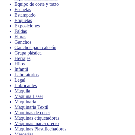
Equipo de corte y trazo
Escuelas
Estampado
Etiquetas
Exposiciones
Faldas
Fibras
Ganchos
Ganchos para calcetín
Grapa plástica
Herrajes
Hilos
Infantil
Laboratorios
Legal
Lubricantes
Maquila
Maquina Laser
Maquinaria
Maquinaria Textil
Maquinas de coser
Maquinas etiquetadoras
Máquinas marca precio
Maquinas Plastiflechadoras
Mercerías