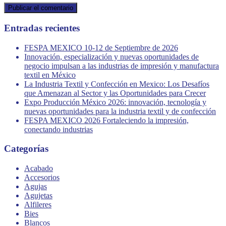
Entradas recientes
FESPA MEXICO 10-12 de Septiembre de 2026
Innovación, especialización y nuevas oportunidades de
negocio impulsan a las industrias de impresión y manufactura
textil en México
La Industria Textil y Confección en Mexico: Los Desafíos
que Amenazan al Sector y las Oportunidades para Crecer
Expo Producción México 2026: innovación, tecnología y
nuevas oportunidades para la industria textil y de confección
FESPA MEXICO 2026 Fortaleciendo la impresión,
conectando industrias
Categorías
Acabado
Accesorios
Agujas
Agujetas
Alfileres
Bies
Blancos