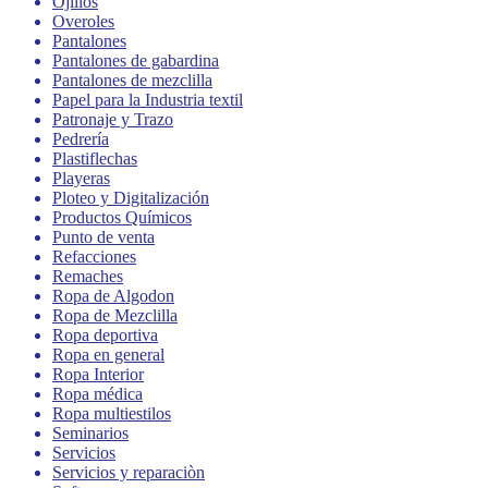
Ojillos
Overoles
Pantalones
Pantalones de gabardina
Pantalones de mezclilla
Papel para la Industria textil
Patronaje y Trazo
Pedrería
Plastiflechas
Playeras
Ploteo y Digitalización
Productos Químicos
Punto de venta
Refacciones
Remaches
Ropa de Algodon
Ropa de Mezclilla
Ropa deportiva
Ropa en general
Ropa Interior
Ropa médica
Ropa multiestilos
Seminarios
Servicios
Servicios y reparaciòn