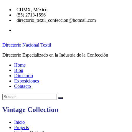
Saltar
CDMX, México.
al
(55) 2713-1596
contenido
directorio_textil_confeccion@hotmail.com
facebook
Directorio Nacional Textil
Directorio Especializado en la Industria de la Confección
Home
Blog
Directorio
Exposiciones
Contacto
Buscar:
Buscar
Vintage Collection
Inicio
Projects