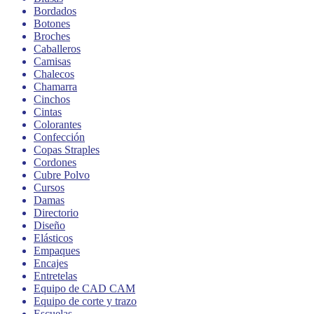
Bordados
Botones
Broches
Caballeros
Camisas
Chalecos
Chamarra
Cinchos
Cintas
Colorantes
Confección
Copas Straples
Cordones
Cubre Polvo
Cursos
Damas
Directorio
Diseño
Elásticos
Empaques
Encajes
Entretelas
Equipo de CAD CAM
Equipo de corte y trazo
Escuelas