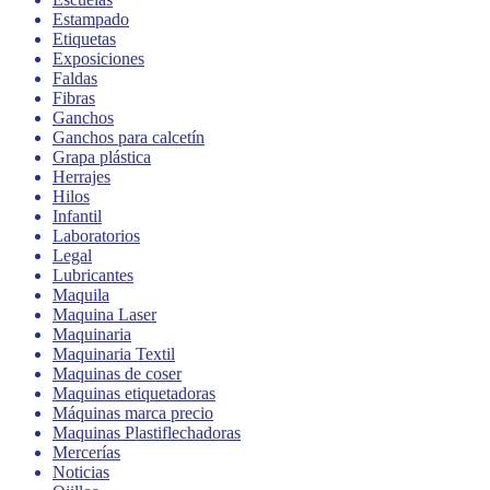
Estampado
Etiquetas
Exposiciones
Faldas
Fibras
Ganchos
Ganchos para calcetín
Grapa plástica
Herrajes
Hilos
Infantil
Laboratorios
Legal
Lubricantes
Maquila
Maquina Laser
Maquinaria
Maquinaria Textil
Maquinas de coser
Maquinas etiquetadoras
Máquinas marca precio
Maquinas Plastiflechadoras
Mercerías
Noticias