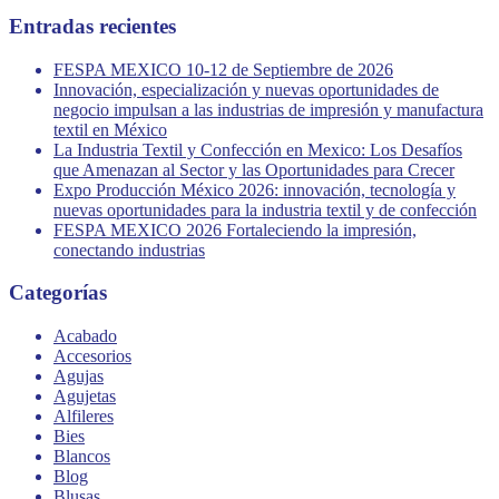
Entradas recientes
FESPA MEXICO 10-12 de Septiembre de 2026
Innovación, especialización y nuevas oportunidades de
negocio impulsan a las industrias de impresión y manufactura
textil en México
La Industria Textil y Confección en Mexico: Los Desafíos
que Amenazan al Sector y las Oportunidades para Crecer
Expo Producción México 2026: innovación, tecnología y
nuevas oportunidades para la industria textil y de confección
FESPA MEXICO 2026 Fortaleciendo la impresión,
conectando industrias
Categorías
Acabado
Accesorios
Agujas
Agujetas
Alfileres
Bies
Blancos
Blog
Blusas