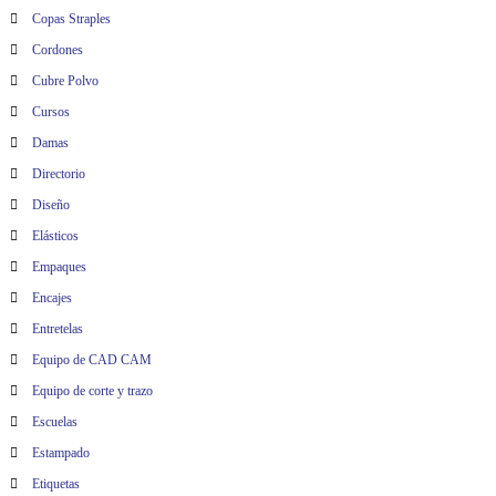
Copas Straples
Cordones
Cubre Polvo
Cursos
Damas
Directorio
Diseño
Elásticos
Empaques
Encajes
Entretelas
Equipo de CAD CAM
Equipo de corte y trazo
Escuelas
Estampado
Etiquetas