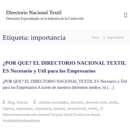
S
a
Directorio Nacional Textil
l
Directorio Especializado en la Industria de la Confección
t
a
r
Etiqueta:
importancia
Inicio
importancia
a
l
c
o
¿POR QUE? EL DIRECTORIO NACIONAL TEXTIL
n
t
ES Necesario y Util para los Empresarios
e
¿POR QUE? EL DIRECTORIO NACIONAL TEXTIL ES Necesario y Útil
n
para los Empresarios A través de nuestros diferentes medios, tú […]
i
d
o
,
,
,
,
,
Blog
Noticias
cubrimos necesidades
directorio
directorio textil
diseño
,
,
,
,
,
,
empresa
empresarios
importancia
nacional
nacional textil
textiles
👚
#directorionacionalconfecciontextil #nopales #textil #confeccion #moda
#cuidadodelmedioambiente