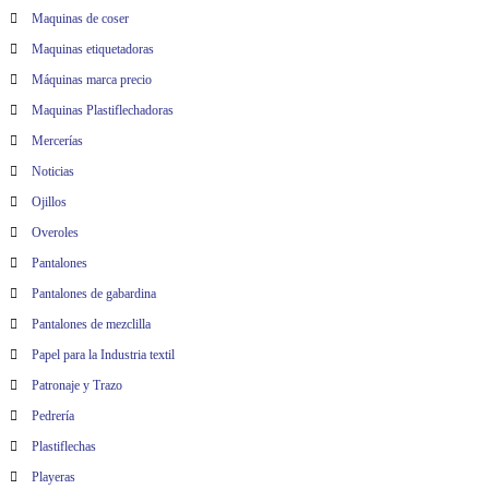
Maquinas de coser
Maquinas etiquetadoras
Máquinas marca precio
Maquinas Plastiflechadoras
Mercerías
Noticias
Ojillos
Overoles
Pantalones
Pantalones de gabardina
Pantalones de mezclilla
Papel para la Industria textil
Patronaje y Trazo
Pedrería
Plastiflechas
Playeras