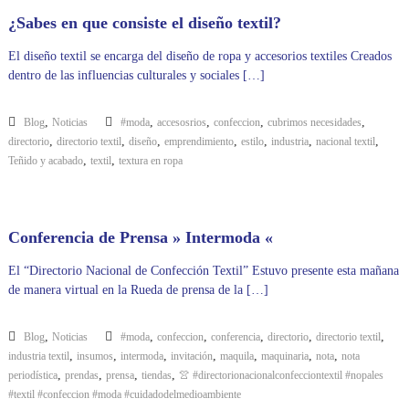
¿Sabes en que consiste el diseño textil?
El diseño textil se encarga del diseño de ropa y accesorios textiles Creados
dentro de las influencias culturales y sociales […]
,
,
,
,
,
Blog
Noticias
#moda
accesosrios
confeccion
cubrimos necesidades
,
,
,
,
,
,
,
directorio
directorio textil
diseño
emprendimiento
estilo
industria
nacional textil
,
,
Teñido y acabado
textil
textura en ropa
Conferencia de Prensa » Intermoda «
El “Directorio Nacional de Confección Textil” Estuvo presente esta mañana
de manera virtual en la Rueda de prensa de la […]
,
,
,
,
,
,
Blog
Noticias
#moda
confeccion
conferencia
directorio
directorio textil
,
,
,
,
,
,
,
industria textil
insumos
intermoda
invitación
maquila
maquinaria
nota
nota
,
,
,
,
periodística
prendas
prensa
tiendas
👚 #directorionacionalconfecciontextil #nopales
#textil #confeccion #moda #cuidadodelmedioambiente