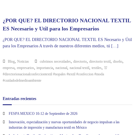
¿POR QUE? EL DIRECTORIO NACIONAL TEXTIL
ES Necesario y Util para los Empresarios
¿POR QUE? EL DIRECTORIO NACIONAL TEXTIL ES Necesario y Útil
para los Empresarios A través de nuestros diferentes medios, tú […]
,
,
,
,
,
Blog
Noticias
cubrimos necesidades
directorio
directorio textil
diseño
,
,
,
,
,
,
empresa
empresarios
importancia
nacional
nacional textil
textiles
👚
#directorionacionalconfecciontextil #nopales #textil #confeccion #moda
#cuidadodelmedioambiente
Entradas recientes
FESPA MEXICO 10-12 de Septiembre de 2026
Innovación, especialización y nuevas oportunidades de negocio impulsan a las
industrias de impresión y manufactura textil en México