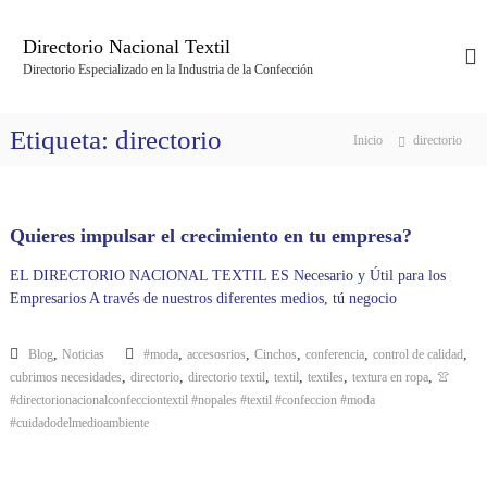
S
a
Directorio Nacional Textil
l
Directorio Especializado en la Industria de la Confección
t
a
r
Etiqueta:
directorio
Inicio
directorio
a
l
c
o
Quieres impulsar el crecimiento en tu empresa?
n
t
EL DIRECTORIO NACIONAL TEXTIL ES Necesario y Útil para los
e
Empresarios A través de nuestros diferentes medios, tú negocio
n
i
d
,
,
,
,
,
,
Blog
Noticias
#moda
accesosrios
Cinchos
conferencia
control de calidad
o
,
,
,
,
,
,
cubrimos necesidades
directorio
directorio textil
textil
textiles
textura en ropa
👚
#directorionacionalconfecciontextil #nopales #textil #confeccion #moda
#cuidadodelmedioambiente