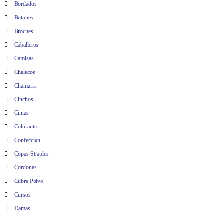
Bordados
Botones
Broches
Caballeros
Camisas
Chalecos
Chamarra
Cinchos
Cintas
Colorantes
Confección
Copas Straples
Cordones
Cubre Polvo
Cursos
Damas