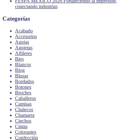
FESPA MEXICO 2026 Fortaleciendo la impresión,
conectando industrias
Categorías
Acabado
Accesorios
Agujas
Agujetas
Alfileres
Bies
Blancos
Blog
Blusas
Bordados
Botones
Broches
Caballeros
Camisas
Chalecos
Chamarra
Cinchos
Cintas
Colorantes
Confección