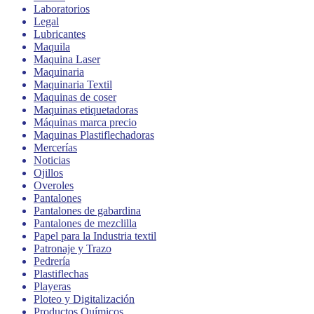
Laboratorios
Legal
Lubricantes
Maquila
Maquina Laser
Maquinaria
Maquinaria Textil
Maquinas de coser
Maquinas etiquetadoras
Máquinas marca precio
Maquinas Plastiflechadoras
Mercerías
Noticias
Ojillos
Overoles
Pantalones
Pantalones de gabardina
Pantalones de mezclilla
Papel para la Industria textil
Patronaje y Trazo
Pedrería
Plastiflechas
Playeras
Ploteo y Digitalización
Productos Químicos