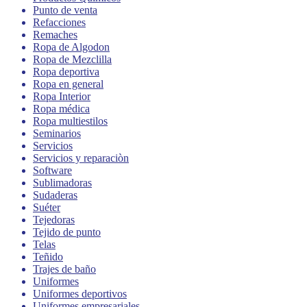
Punto de venta
Refacciones
Remaches
Ropa de Algodon
Ropa de Mezclilla
Ropa deportiva
Ropa en general
Ropa Interior
Ropa médica
Ropa multiestilos
Seminarios
Servicios
Servicios y reparaciòn
Software
Sublimadoras
Sudaderas
Suéter
Tejedoras
Tejido de punto
Telas
Teñido
Trajes de baño
Uniformes
Uniformes deportivos
Uniformes empresariales