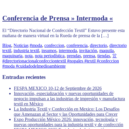
Conferencia de Prensa » Intermoda «
El “Directorio Nacional de Confección Textil” Estuvo presente esta
mañana de manera virtual en la Rueda de prensa de la […]
Blog
,
Noticias
#moda
,
confeccion
,
conferencia
,
directorio
,
directorio
textil
,
industria textil
,
insumos
,
intermoda
,
invitación
,
maquila
,
maquinaria
,
nota
,
nota periodística
,
prendas
,
prensa
,
tiendas
,
👚
#directorionacionalconfecciontextil #nopales #textil #confeccion
#moda #cuidadodelmedioambiente
Entradas recientes
FESPA MEXICO 10-12 de Septiembre de 2026
Innovación, especialización y nuevas oportunidades de
negocio impulsan a las industrias de impresión y manufactura
textil en México
La Industria Textil y Confección en Mexico: Los Desafíos
que Amenazan al Sector y las Oportunidades para Crecer
Expo Producción México 2026: innovación, tecnología y
nuevas oportunidades para la industria textil y de confección