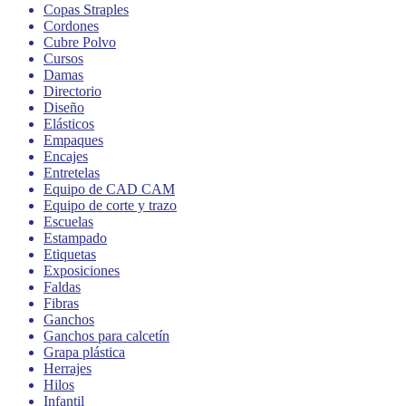
Copas Straples
Cordones
Cubre Polvo
Cursos
Damas
Directorio
Diseño
Elásticos
Empaques
Encajes
Entretelas
Equipo de CAD CAM
Equipo de corte y trazo
Escuelas
Estampado
Etiquetas
Exposiciones
Faldas
Fibras
Ganchos
Ganchos para calcetín
Grapa plástica
Herrajes
Hilos
Infantil